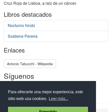
Cruz Roja de Lisboa, a raíz de un cáncer.
Libros destacados
Nocturno hindú
Sostiene Pereira
Enlaces
Antonio Tabucchi - Wikipedia
Síguenos
Facebook
Twitter
Instagram
Para ofrecerle una mejor experiencia, este
sitio web usa cookies.
Leer más...
Entendido