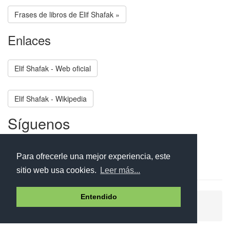
Frases de libros de Elif Shafak »
Enlaces
Elif Shafak - Web oficial
Elif Shafak - Wikipedia
Síguenos
Facebook
Twitter
Instagram
Para ofrecerle una mejor experiencia, este
sitio web usa cookies.
Leer más...
Entendido
Ayuda
Aviso legal
Política de cookies
Política de privacidad