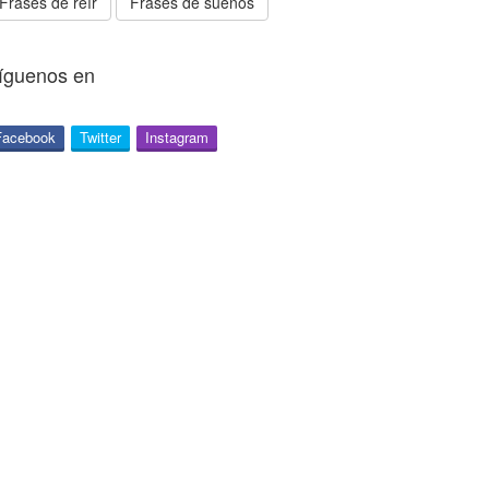
Frases de reír
Frases de sueños
íguenos en
Facebook
Twitter
Instagram