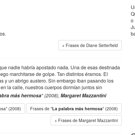
U
Q
o
J
os.
b
Frases de Diane Setterfield
a que nadie habría apostado nada. Una de esas destinada
uego marchitarse de golpe. Tan distintos éramos. El
as y un abrigo austero. Sin embargo iban pasando los
en la calle, nuestros cuerpos dormían juntos sin
labra más hermosa
" (2008),
Margaret Mazzantini
osa" (2008)
Frases de "
La palabra más hermosa
" (2008)
Frases de Margaret Mazzantini