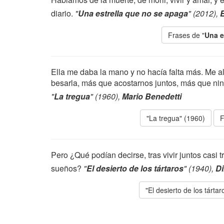
diario.
"
Una estrella que no se apaga
" (2012),
E
Frases de "
Una e
Ella me daba la mano y no hacía falta más. Me a
besarla, más que acostarnos juntos, más que nin
"
La tregua
" (1960),
Mario Benedetti
"La tregua" (1960)
F
Pero ¿Qué podían decirse, tras vivir juntos casi
sueños?
"
El desierto de los tártaros
" (1940),
Di
"El desierto de los tárta