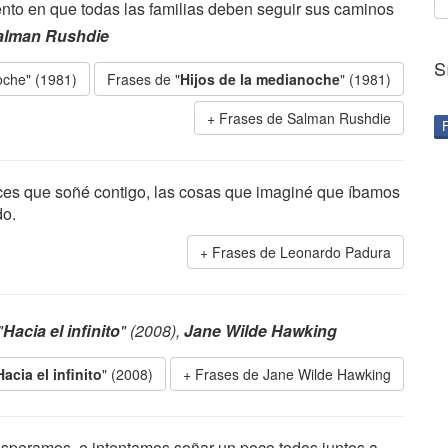
ento en que todas las familias deben seguir sus caminos
alman Rushdie
S
oche" (1981)
Frases de "
Hijos de la medianoche
" (1981)
Frases de Salman Rushdie
eces que soñé contigo, las cosas que imaginé que íbamos
do.
Frases de Leonardo Padura
"
Hacia el infinito
" (2008),
Jane Wilde Hawking
Hacia el infinito
" (2008)
Frases de Jane Wilde Hawking
 esperamos, e intentamos soñar un poco todos juntos a