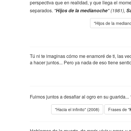
perspectiva que en realidad, y que llega el mom
separados.
"
Hijos de la medianoche
" (1981),
S
"Hijos de la median
Tú ni te imaginas cómo me enamoré de ti, las v
a hacer juntos... Pero ya nada de eso tiene senti
Fuimos juntos a desafiar al ogro en su guarida...
"Hacia el infinito" (2008)
Frases de "
Hablamos de la muerte, de morir, vivir y amar, y