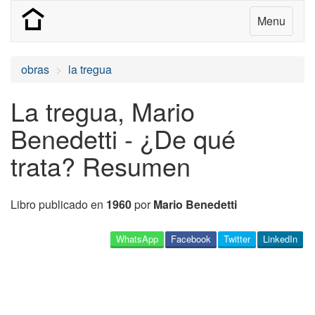
Menu
obras
la tregua
La tregua, Mario
Benedetti - ¿De qué
trata? Resumen
Libro publicado en
1960
por
Mario Benedetti
WhatsApp
Facebook
Twitter
LinkedIn