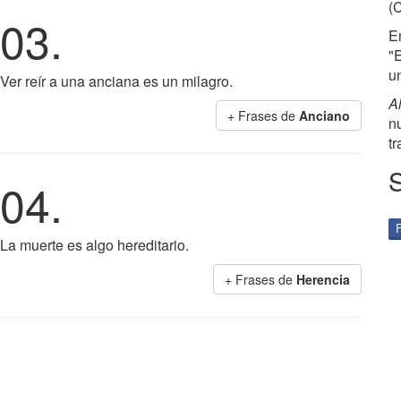
(
03.
E
"
u
Ver reír a una anciana es un milagro.
A
+ Frases de
Anciano
n
tr
04.
La muerte es algo hereditario.
+ Frases de
Herencia