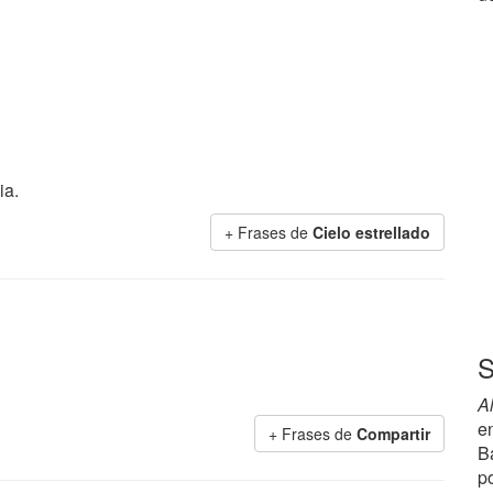
ia.
+ Frases de
Cielo estrellado
S
A
e
+ Frases de
Compartir
B
p