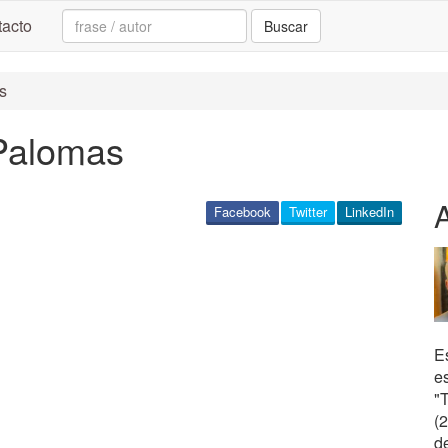
Search:
acto
Buscar
s
 Palomas
Facebook
Twitter
LinkedIn
Es
e
"
(
d