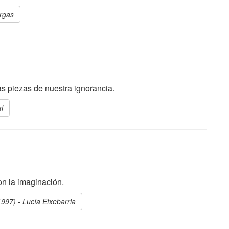
argas
s piezas de nuestra ignorancia.
l
on la imaginación.
1997) - Lucía Etxebarria