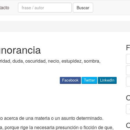
Search:
acto
Buscar
gnorancia
F
idad, duda, oscuridad, necio, estupidez, sombra,
Facebook
Twitter
LinkedIn
O
nto acerca de una materia o un asunto determinado.
O
a, porque rige la necesaria presunción o ficción de que,