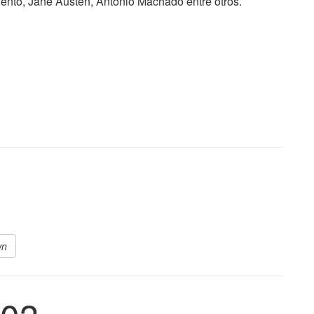
ento, Jane Austen, Antonio Machado entre otros.
wn