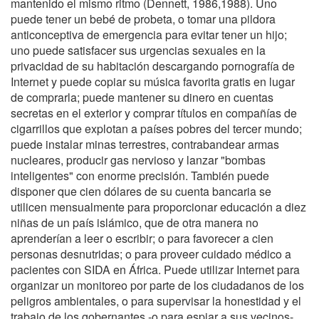
mantenido el mismo ritmo (Dennett, 1986,1988). Uno
puede tener un bebé de probeta, o tomar una pildora
anticonceptiva de emergencia para evitar tener un hijo;
uno puede satisfacer sus urgencias sexuales en la
privacidad de su habitación descargando pornografía de
Internet y puede copiar su música favorita gratis en lugar
de comprarla; puede mantener su dinero en cuentas
secretas en el exterior y comprar títulos en compañías de
cigarrillos que explotan a países pobres del tercer mundo;
puede instalar minas terrestres, contrabandear armas
nucleares, producir gas nervioso y lanzar "bombas
inteligentes" con enorme precisión. También puede
disponer que cien dólares de su cuenta bancaria se
utilicen mensualmente para proporcionar educación a diez
niñas de un país islámico, que de otra manera no
aprenderían a leer o escribir; o para favorecer a cien
personas desnutridas; o para proveer cuidado médico a
pacientes con SIDA en África. Puede utilizar Internet para
organizar un monitoreo por parte de los ciudadanos de los
peligros ambientales, o para supervisar la honestidad y el
trabajo de los gobernantes -o para espiar a sus vecinos-.