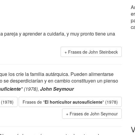
A
e
p
c
 pareja y aprender a cuidarla, y muy pronto tiene una
Frases de John Steinbeck
e los críe la familia autárquica. Pueden alimentarse
 se desperdiciarían y en cambio constituyen un pienso
suficiente
" (1978),
John Seymour
" (1978)
Frases de "
El horticultor autosuficiente
" (1978)
Frases de John Seymour
V