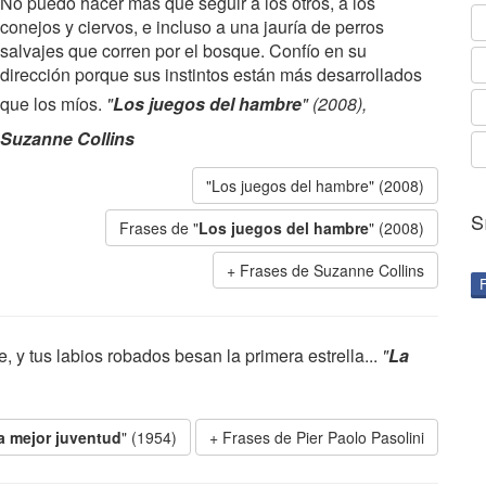
No puedo hacer más que seguir a los otros, a los
conejos y ciervos, e incluso a una jauría de perros
salvajes que corren por el bosque. Confío en su
dirección porque sus instintos están más desarrollados
que los míos.
"
Los juegos del hambre
" (2008),
Suzanne Collins
"Los juegos del hambre" (2008)
S
Frases de "
Los juegos del hambre
" (2008)
Frases de Suzanne Collins
 y tus labios robados besan la primera estrella...
"
La
a mejor juventud
" (1954)
Frases de Pier Paolo Pasolini