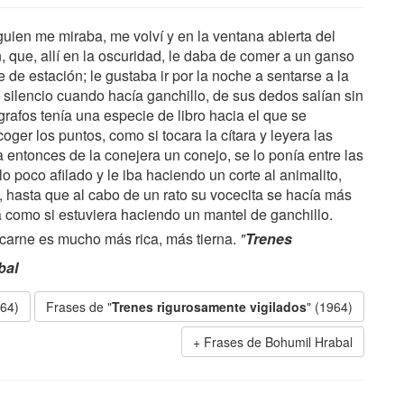
guien me miraba, me volví y en la ventana abierta del
n, que, allí en la oscuridad, le daba de comer a un ganso
fe de estación; le gustaba ir por la noche a sentarse a la
o silencio cuando hacía ganchillo, de sus dedos salían sin
grafos tenía una especie de libro hacia el que se
ger los puntos, como si tocara la cítara y leyera las
a entonces de la conejera un conejo, se lo ponía entre las
o poco afilado y le iba haciendo un corte al animalito,
, hasta que al cabo de un rato su vocecita se hacía más
ba como si estuviera haciendo un mantel de ganchillo.
 carne es mucho más rica, más tierna.
"
Trenes
bal
964)
Frases de "
Trenes rigurosamente vigilados
" (1964)
Frases de Bohumil Hrabal