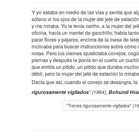
Y yo estaba en medio de las vías y sentía que al
sótano vi los ojos de la mujer del jefe de estació
y me miraba. Yo le tenía cariño, a la mujer del je
oficina, hacía un mantel de ganchillo; había tant
parar flores y pájaros, encima de la mesa de telé
inclinaba para buscar instrucciones sobre cómo co
notas. Pero los viernes ajusticiaba conejos, cogí
piernas y después le ponía en el cuello un cuchill
que emitía un pitido, un pitido que duraba mucho
débil, pero la mujer del jefe de estación lo mira
Decía que así, cuando el conejo se desangra, la
rigurosamente vigilados
" (1964),
Bohumil Hra
"Trenes rigurosamente vigilados" (1