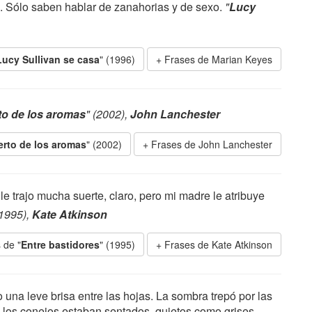
 Sólo saben hablar de zanahorias y de sexo.
"
Lucy
Lucy Sullivan se casa
" (1996)
Frases de Marian Keyes
to de los aromas
" (2002),
John Lanchester
erto de los aromas
" (2002)
Frases de John Lanchester
le trajo mucha suerte, claro, pero mi madre le atribuye
(1995),
Kate Atkinson
 de "
Entre bastidores
" (1995)
Frases de Kate Atkinson
 una leve brisa entre las hojas. La sombra trepó por las
a, los conejos estaban sentados, quietos como grises