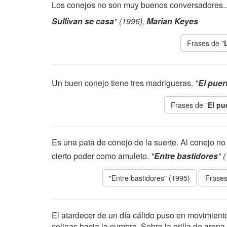
Los conejos no son muy buenos conversadores...
Sullivan se casa
" (1996),
Marian Keyes
Frases de "
Un buen conejo tiene tres madrigueras.
"
El puer
Frases de "
El pu
Es una pata de conejo de la suerte. Al conejo no 
cierto poder como amuleto.
"
Entre bastidores
" 
"Entre bastidores" (1995)
Frases
El atardecer de un día cálido puso en movimiento
colinas hacia la cumbre. Sobre la orilla de aren