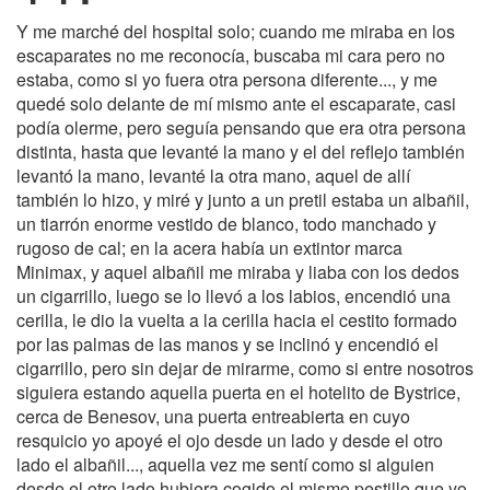
Y me marché del hospital solo; cuando me miraba en los
escaparates no me reconocía, buscaba mi cara pero no
estaba, como si yo fuera otra persona diferente..., y me
quedé solo delante de mí mismo ante el escaparate, casi
podía olerme, pero seguía pensando que era otra persona
distinta, hasta que levanté la mano y el del reflejo también
levantó la mano, levanté la otra mano, aquel de allí
también lo hizo, y miré y junto a un pretil estaba un albañil,
un tiarrón enorme vestido de blanco, todo manchado y
rugoso de cal; en la acera había un extintor marca
Minimax, y aquel albañil me miraba y liaba con los dedos
un cigarrillo, luego se lo llevó a los labios, encendió una
cerilla, le dio la vuelta a la cerilla hacia el cestito formado
por las palmas de las manos y se inclinó y encendió el
cigarrillo, pero sin dejar de mirarme, como si entre nosotros
siguiera estando aquella puerta en el hotelito de Bystrice,
cerca de Benesov, una puerta entreabierta en cuyo
resquicio yo apoyé el ojo desde un lado y desde el otro
lado el albañil..., aquella vez me sentí como si alguien
desde el otro lado hubiera cogido el mismo pestillo que yo.