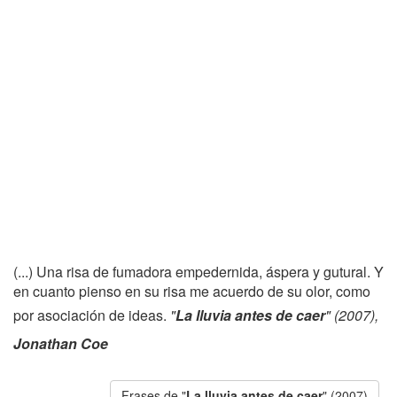
(...) Una risa de fumadora empedernida, áspera y gutural. Y
en cuanto pienso en su risa me acuerdo de su olor, como
por asociación de ideas.
"
La lluvia antes de caer
" (2007),
Jonathan Coe
Frases de "
La lluvia antes de caer
" (2007)