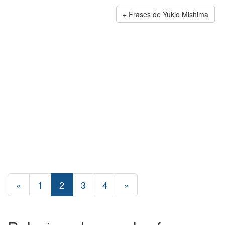
Frases de Yukio Mishima
«
1
2
3
4
»