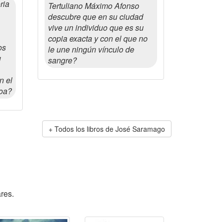
ria
Tertuliano Máximo Afonso
descubre que en su ciudad
vive un individuo que es su
copia exacta y con el que no
os
le une ningún vínculo de
u
sangre?
n el
soa?
Todos los libros de José Saramago
res.