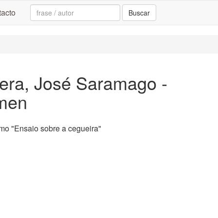
Search:
acto
Buscar
era, José Saramago -
umen
o "Ensaio sobre a cegueira"