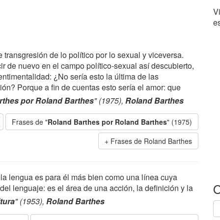
V
es
 transgresión de lo político por lo sexual y viceversa.
r de nuevo en el campo político-sexual así descubierto,
entimentalidad: ¿No sería esto la última de las
ión? Porque a fin de cuentas esto sería el amor: que
rthes por Roland Barthes
" (1975),
Roland Barthes
Frases de "
Roland Barthes por Roland Barthes
" (1975)
Frases de Roland Barthes
va: la lengua es para él más bien como una línea cuya
O
l lenguaje: es el área de una acción, la definición y la
itura
" (1953),
Roland Barthes