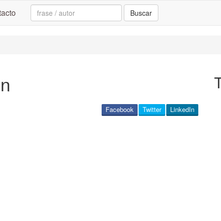
Search:
acto
Buscar
ón
Facebook
Twitter
LinkedIn