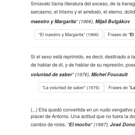
Siniavski llama literatura del exceso, de la tran
sarcasmo, el lirismo y el arrebato, el eterno, do
maestro y Margarita
" (1966),
Mijaíl Bulgákov
"El maestro y Margarita" (1966)
Frases de "
El
Si el sexo está reprimido, es decir, destinado a l
de hablar de él, y de hablar de su represión, po
voluntad de saber
" (1976),
Michel Foucault
"La voluntad de saber" (1976)
Frases de "
La
(...) Ella quedó convertida en un nudo vengativo
placer de Antonio. Una actitud que no fuera la do
cambio de roles.
"
El mocho
" (1997),
José Don