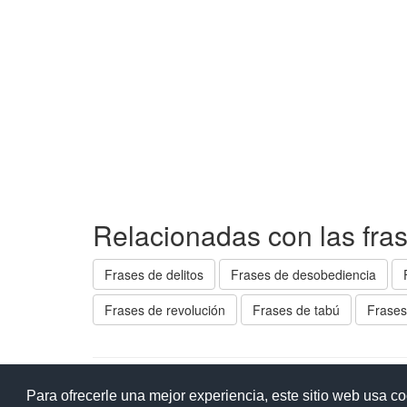
Relacionadas con las fra
Frases de delitos
Frases de desobediencia
Frases de revolución
Frases de tabú
Frases
Ay
Para ofrecerle una mejor experiencia, este sitio web usa c