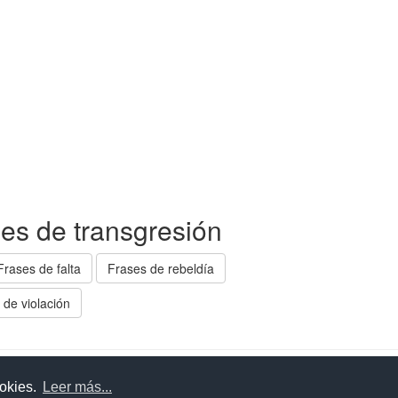
ses de transgresión
Frases de falta
Frases de rebeldía
 de violación
uda
Aviso legal
Política de cookies
Política de privac
ookies.
Leer más...