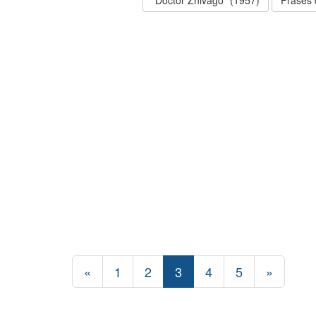
"Doctor Zhivago" (1957)
Frases 
«
1
2
3
4
5
»