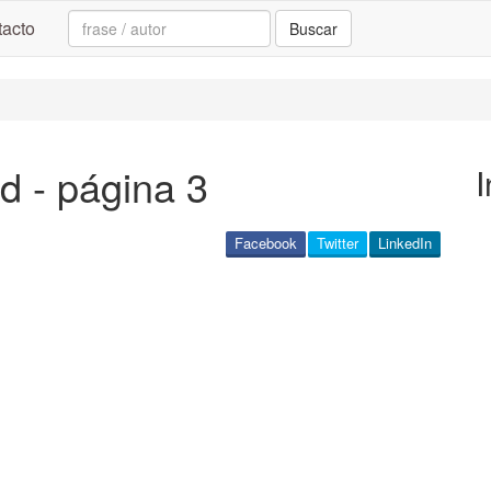
Search:
acto
Buscar
d - página 3
I
Facebook
Twitter
LinkedIn