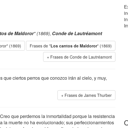
Ex
i
i
Im
tos de Maldoror
" (1869),
Conde de Lautréamont
oror" (1869)
Frases de "
Los cantos de Maldoror
" (1869)
Frases de Conde de Lautréamont
s que ciertos perros que conozco irán al cielo, y muy,
Frases de James Thurber
Creo que perdemos la inmortalidad porque la resistencia
O
a la muerte no ha evolucionado; sus perfeccionamientos