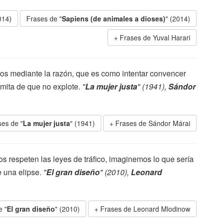
014)
Frases de "
Sapiens (de animales a dioses)
" (2014)
Frases de Yuval Harari
tos mediante la razón, que es como intentar convencer
mita de que no explote.
"
La mujer justa
" (1941),
Sándor
ses de "
La mujer justa
" (1941)
Frases de Sándor Márai
os respeten las leyes de tráfico, imaginemos lo que sería
e una elipse.
"
El gran diseño
" (2010),
Leonard
e "
El gran diseño
" (2010)
Frases de Leonard Mlodinow