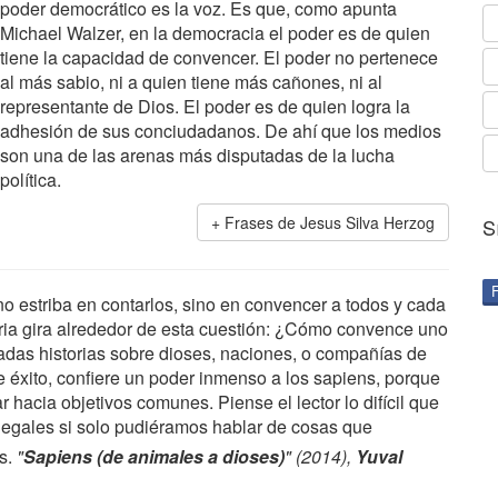
poder democrático es la voz. Es que, como apunta
Michael Walzer, en la democracia el poder es de quien
tiene la capacidad de convencer. El poder no pertenece
al más sabio, ni a quien tiene más cañones, ni al
representante de Dios. El poder es de quien logra la
adhesión de sus conciudadanos. De ahí que los medios
son una de las arenas más disputadas de la lucha
política.
Frases de Jesus Silva Herzog
S
d no estriba en contarlos, sino en convencer a todos y cada
oria gira alrededor de esta cuestión: ¿Cómo convence uno
adas historias sobre dioses, naciones, o compañías de
 éxito, confiere un poder inmenso a los sapiens, porque
r hacia objetivos comunes. Piense el lector lo difícil que
s legales si solo pudiéramos hablar de cosas que
es.
"
Sapiens (de animales a dioses)
" (2014),
Yuval