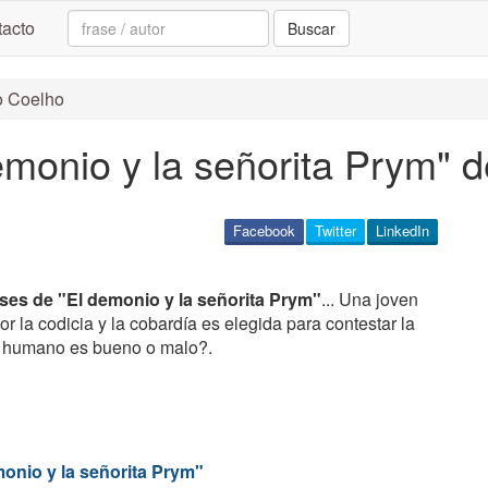
Search:
acto
Buscar
lo Coelho
demonio y la señorita Prym" 
Facebook
Twitter
LinkedIn
ases de "El demonio y la señorita Prym"
... Una joven
or la codicia y la cobardía es elegida para contestar la
r humano es bueno o malo?.
onio y la señorita Prym"