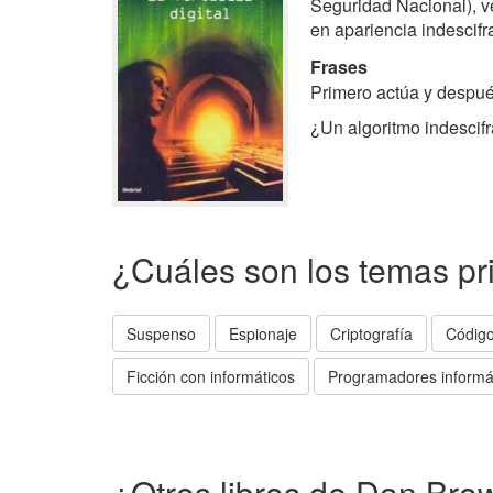
Seguridad Nacional), ve
en apariencia indescifr
Frases
Primero actúa y despué
¿Un algoritmo indescif
¿Cuáles son los temas pr
Suspenso
Espionaje
Criptografía
Código
Ficción con informáticos
Programadores informá
¿Otros libros de Dan Bro