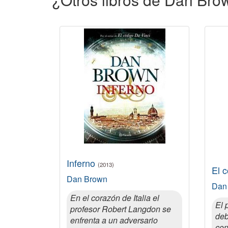
Inferno
(2013)
El 
Dan Brown
Dan
En el corazón de Italia el
El 
profesor Robert Langdon se
deb
enfrenta a un adversario
con