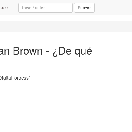
Search:
acto
Buscar
 Dan Brown - ¿De qué
gital fortress"