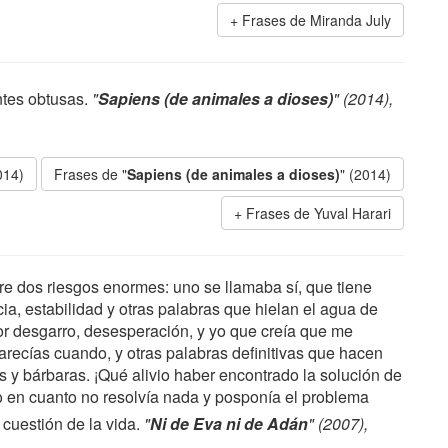
Frases de Miranda July
ntes obtusas.
"
Sapiens (de animales a dioses)
" (2014),
014)
Frases de "
Sapiens (de animales a dioses)
" (2014)
Frases de Yuval Harari
re dos riesgos enormes: uno se llamaba sí, que tiene
a, estabilidad y otras palabras que hielan el agua de
or desgarro, desesperación, y yo que creía que me
parecías cuando, y otras palabras definitivas que hacen
s y bárbaras. ¡Qué alivio haber encontrado la solución de
to en cuanto no resolvía nada y posponía el problema
cuestión de la vida.
"
Ni de Eva ni de Adán
" (2007),