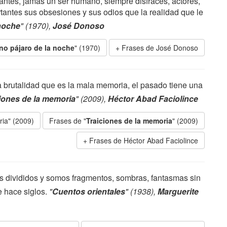
ntes, jamás un ser humano, siempre disfraces, actores,
rtantes sus obsesiones y sus odios que la realidad que le
 noche
" (1970),
José Donoso
no pájaro de la noche
" (1970)
Frases de José Donoso
a brutalidad que es la mala memoria, el pasado tiene una
iones de la memoria
" (2009),
Héctor Abad Faciolince
ria" (2009)
Frases de "
Traiciones de la memoria
" (2009)
Frases de Héctor Abad Faciolince
 divididos y somos fragmentos, sombras, fantasmas sin
e hace siglos.
"
Cuentos orientales
" (1938),
Marguerite