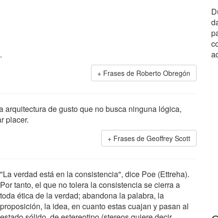
Du
d
p
co
.
a
Frases de Roberto Obregón
a arquitectura de gusto que no busca ninguna lógica,
r placer.
Frases de Geoffrey Scott
"La verdad está en la consistencia", dice Poe (Ettreha).
Por tanto, el que no tolera la consistencia se cierra a
toda ética de la verdad; abandona la palabra, la
proposición, la idea, en cuanto estas cuajan y pasan al
estado sólido, de estereotipo (stereos quiere decir