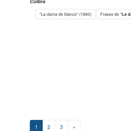
Collins
"La dama de blanco" (1860)
Frases de "
La d
1
2
3
»