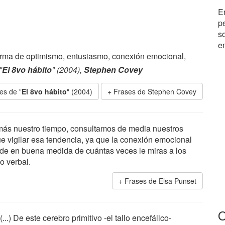
E
p
s
e
forma de optimismo, entusiasmo, conexión emocional,
"
El 8vo hábito
" (2004),
Stephen Covey
es de "
El 8vo hábito
" (2004)
Frases de Stephen Covey
 más nuestro tiempo, consultamos de media nuestros
ue vigilar esa tendencia, ya que la conexión emocional
de en buena medida de cuántas veces le miras a los
o verbal.
Frases de Elsa Punset
O
(...) De este cerebro primitivo -el tallo encefálico-