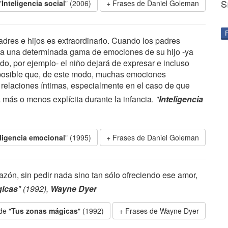
S
"
Inteligencia social
" (2006)
Frases de Daniel Goleman
padres e hijos es extraordinario. Cuando los padres
ia una determinada gama de emociones de su hijo -ya
ado, por ejemplo- el niño dejará de expresar e incluso
 posible que, de este modo, muchas emociones
relaciones íntimas, especialmente en el caso de que
 más o menos explícita durante la infancia.
"
Inteligencia
eligencia emocional
" (1995)
Frases de Daniel Goleman
zón, sin pedir nada sino tan sólo ofreciendo ese amor,
gicas
" (1992),
Wayne Dyer
de "
Tus zonas mágicas
" (1992)
Frases de Wayne Dyer