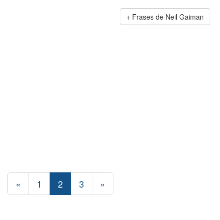
Frases de Neil Gaiman
«
1
2
3
»