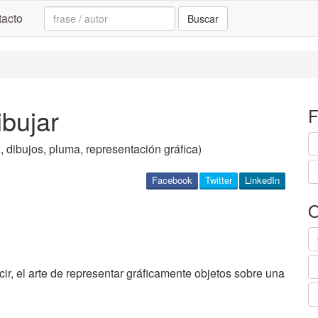
Search:
acto
Buscar
ibujar
F
z, dibujos, pluma, representación gráfica)
Facebook
Twitter
LinkedIn
O
ir, el arte de representar gráficamente objetos sobre una