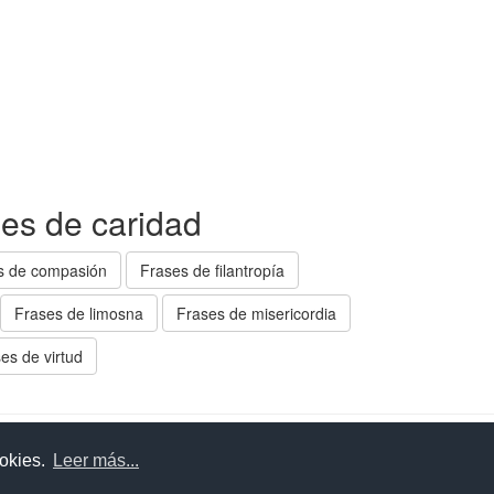
ses de caridad
s de compasión
Frases de filantropía
Frases de limosna
Frases de misericordia
es de virtud
uda
Aviso legal
Política de cookies
Política de privac
ookies.
Leer más...