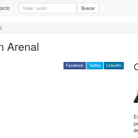
Search:
acto
Buscar
l
n Arenal
Facebook
Twitter
LinkedIn
E
p
d