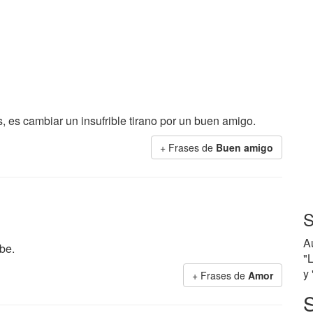
, es cambiar un insufrible tirano por un buen amigo.
+ Frases de
Buen amigo
S
A
be.
"L
y 
+ Frases de
Amor