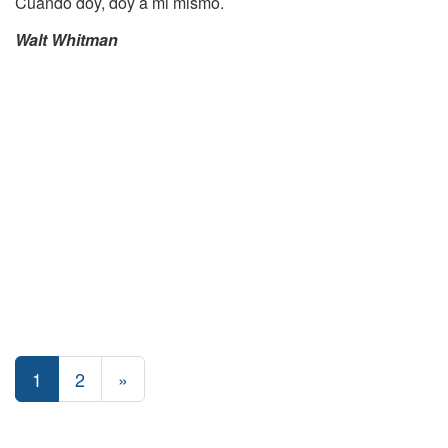
Cuando doy, doy a mi mismo.
Walt Whitman
1
2
»