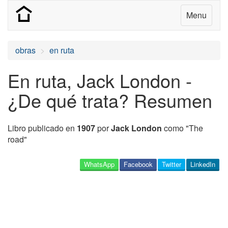
Menu
obras
en ruta
En ruta, Jack London -
¿De qué trata? Resumen
Libro publicado en
1907
por
Jack London
como "The
road"
WhatsApp
Facebook
Twitter
LinkedIn