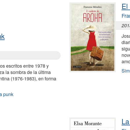
El
Fra
201
nk
Jos
diar
sigu
nove
amo
os escritos entre 1978 y
Sim
a la sombra de la última
entina (1976-1983), en forma
a punk
La