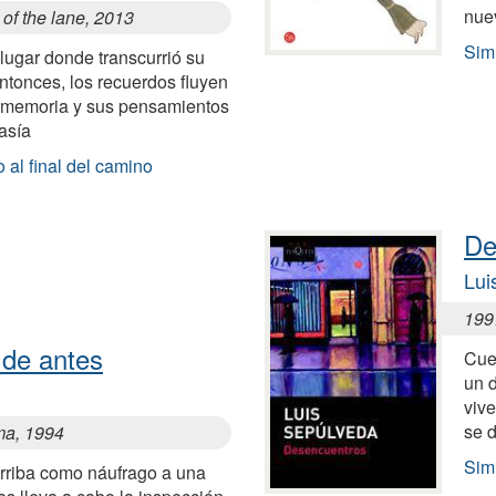
nue
of the lane, 2013
Sim
lugar donde transcurrió su
 entonces, los recuerdos fluyen
 memoria y sus pensamientos
asía
 al final del camino
De
Lui
199
a de antes
Cue
un 
vive
se 
ima, 1994
Sim
arriba como náufrago a una