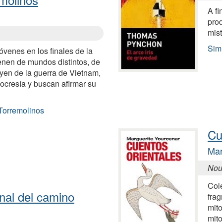
A f
pro
mis
Simi
jóvenes en los finales de la
enen de mundos distintos, de
uyen de la guerra de Vietnam,
pocresía y buscan afirmar su
 Torremolinos
Cu
Mar
Nou
Cole
inal del camino
fra
mit
mito