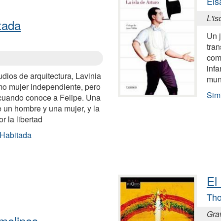
Els
L'is
tada
Un 
tran
como
infa
udios de arquitectura, Lavinia
mu
mo mujer independiente, pero
Simi
cuando conoce a Felipe. Una
e un hombre y una mujer, y la
r la libertad
 Habitada
El
Th
Grav
emolinos