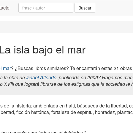
Search:
acto
Buscar
La isla bajo el mar
el mar
? ¿Buscas libros similares? Te encantarán estas 21 obras p
a la obra de
Isabel Allende
, publicada en 2009? Hagamos memor
 XVIII que logrará librarse de los estigmas que la sociedad le h
 de la historia: ambientada en haití, búsqueda de la libertad, co
 libertad, ficción histórica, fortaleza de espíritu, honradez, pla
hay espacio para todas las divinidades.".