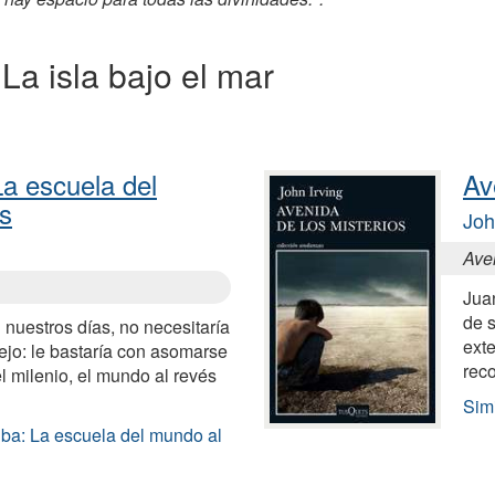
 La isla bajo el mar
La escuela del
Av
s
Joh
Ave
Jua
de 
n nuestros días, no necesitaría
exte
ejo: le bastaría con asomarse
reco
el milenio, el mundo al revés
Simi
iba: La escuela del mundo al