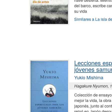
nave desierta. Mientr
del barco, escribe ca
su vida
Similares a La isla d
Lecciones espi
jóvenes samur
Yukio Mishima
Hagakure Nyumon, 
Colección de ensayo
mejor la vida, la obra
japonés, junto al cont
reinó en Japón desp