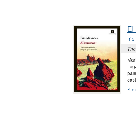
El
Iri
The
Mari
lleg
pai
cast
Simi