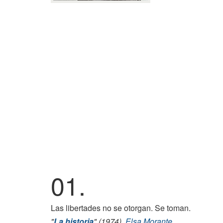
01.
Las libertades no se otorgan. Se toman.
"
La historia
" (1974),
Elsa Morante