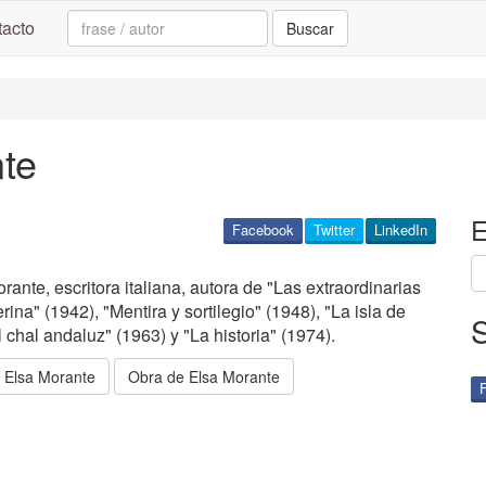
Search:
acto
Buscar
te
E
Facebook
Twitter
LinkedIn
ante, escritora italiana, autora de "Las extraordinarias
ina" (1942), "Mentira y sortilegio" (1948), "La isla de
l chal andaluz" (1963) y "La historia" (1974).
e Elsa Morante
Obra de Elsa Morante