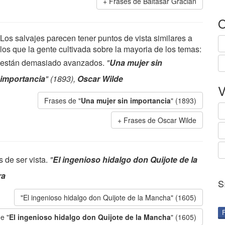
Frases de Baltasar Gracián
O
Los salvajes parecen tener puntos de vista similares a
los que la gente cultivada sobre la mayoria de los temas:
están demasiado avanzados.
"
Una mujer sin
importancia
" (1893),
Oscar Wilde
V
Frases de "
Una mujer sin importancia
" (1893)
Frases de Oscar Wilde
 de ser vista.
"
El ingenioso hidalgo don Quijote de la
ra
S
"El ingenioso hidalgo don Quijote de la Mancha" (1605)
e "
El ingenioso hidalgo don Quijote de la Mancha
" (1605)