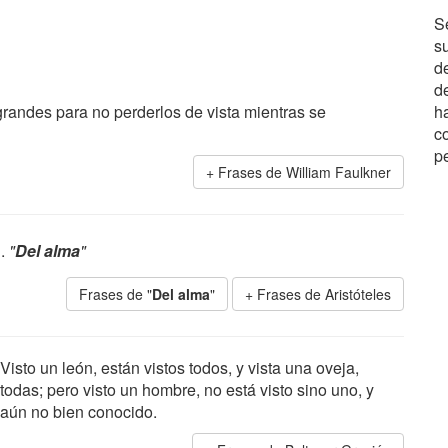
S
su
de
de
randes para no perderlos de vista mientras se
ha
c
pe
Frases de William Faulkner
u.
"
Del alma
"
Frases de "
Del alma
"
Frases de Aristóteles
Visto un león, están vistos todos, y vista una oveja,
todas; pero visto un hombre, no está visto sino uno, y
aún no bien conocido.