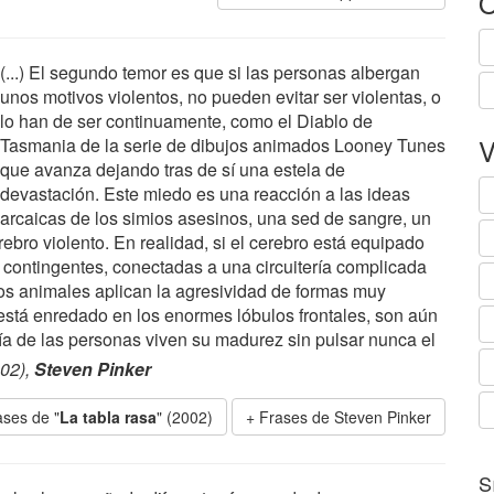
O
(...) El segundo temor es que si las personas albergan
unos motivos violentos, no pueden evitar ser violentas, o
lo han de ser continuamente, como el Diablo de
V
Tasmania de la serie de dibujos animados Looney Tunes
que avanza dejando tras de sí una estela de
devastación. Este miedo es una reacción a las ideas
arcaicas de los simios asesinos, una sed de sangre, un
rebro violento. En realidad, si el cerebro está equipado
s contingentes, conectadas a una circuitería complicada
os animales aplican la agresividad de formas muy
 está enredado en los enormes lóbulos frontales, son aún
a de las personas viven su madurez sin pulsar nunca el
002),
Steven Pinker
ases de "
La tabla rasa
" (2002)
Frases de Steven Pinker
S