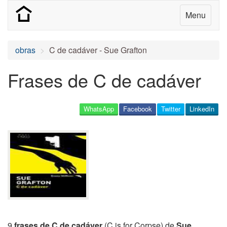
Menu
obras
C de cadáver - Sue Grafton
Frases de C de cadáver
WhatsApp
Facebook
Twitter
LinkedIn
9
frases de C de cadáver
(C is for Corpse) de
Sue