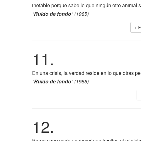
inefable porque sabe lo que ningún otro animal s
"
Ruido de fondo
" (1985)
+ 
11.
En una crisis, la verdad reside en lo que otras p
"
Ruido de fondo
" (1985)
12.
Parece que corre un rumor que implica al ministr