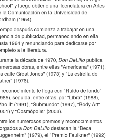
chool" y luego obtiene una licenciatura en Artes
e la Comunicación en la Universidad de
ordham (1954).
iempo después comienza a trabajar en una
gencia de publicidad, permaneciendo en ella
asta 1964 y renunciando para dedicarse por
mpleto a la literatura.
urante la década de 1970,
Don DeLillo
publica
umerosas obras, entre ellas "Americana" (1971),
a calle Great Jones" (1973) y "La estrella de
atner" (1976).
l reconocimiento le llega con "Ruido de fondo"
985), seguida, entre otras, por "Libra" (1988),
Mao II" (1991), "Submundo" (1997), "Body Art"
2001) y "Cosmópolis" (2003).
ntre los numerosos premios y reconocimientos
torgados a
Don DeLillo
destacan la "Beca
uggenheim" (1979), el "Premio Faulkner" (1992)