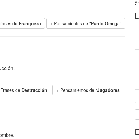
y
L
Frases de
Franqueza
+ Pensamientos de "
Punto Omega
"
ucción.
 Frases de
Destrucción
+ Pensamientos de "
Jugadores
"
E
nombre.