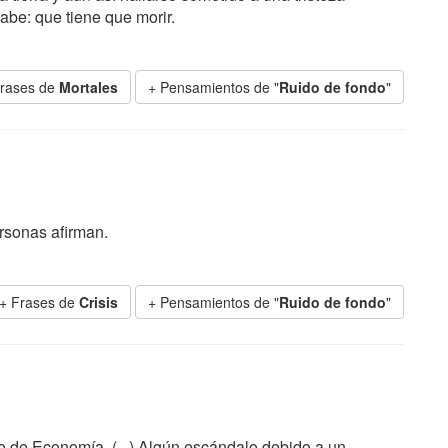
abe: que tiene que morir.
Frases de
Mortales
+ Pensamientos de "
Ruido de fondo
"
ersonas afirman.
+ Frases de
Crisis
+ Pensamientos de "
Ruido de fondo
"
o de Economía. (...) Algún escándalo debido a un