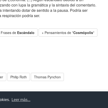
zando con lupa la gramática y la sintaxis del comentario.
a intentando dotar de sentido a la pausa. Podría ser
 respiración podría ser.
 Frases de
Escándalo
+ Pensamientos de "
Cosmópolis
"
er
Philip Roth
Thomas Pynchon
uda
Aviso legal
Política de cookies
Política de privac
ookies.
Leer más...