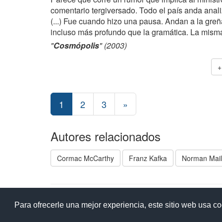
comentario tergiversado. Todo el país anda anali
(...) Fue cuando hizo una pausa. Andan a la greñ
incluso más profundo que la gramática. La misma
"
Cosmópolis
" (2003)
+
1
2
3
»
Autores relacionados
Cormac McCarthy
Franz Kafka
Norman Mail
Ay
Para ofrecerle una mejor experiencia, este sitio web usa c