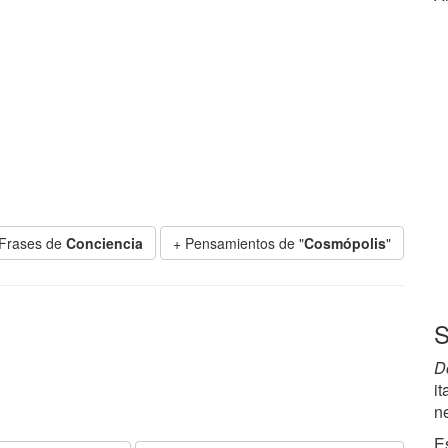
 Frases de
Conciencia
+ Pensamientos de "
Cosmópolis
"
S
D
it
n
E