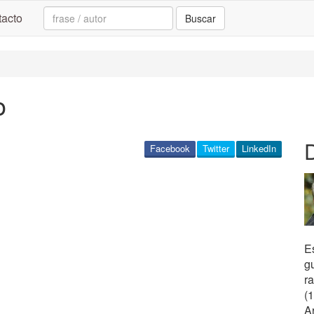
Search:
acto
Buscar
o
Facebook
Twitter
LinkedIn
Es
g
ra
(
A