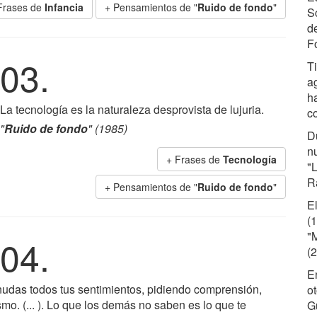
Frases de
Infancia
+ Pensamientos de "
Ruido de fondo
"
S
d
F
03.
T
a
h
La tecnología es la naturaleza desprovista de lujuria.
co
"
Ruido de fondo
" (1985)
D
n
+ Frases de
Tecnología
"L
R
+ Pensamientos de "
Ruido de fondo
"
E
(1
"
04.
(
E
snudas todos tus sentimientos, pidiendo comprensión,
o
mo. (... ). Lo que los demás no saben es lo que te
G