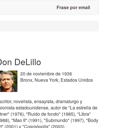
Frase por email
Don DeLillo
20 de noviembre de 1936
Bronx, Nueva York, Estados Unidos
critor, novelista, ensayista, dramaturgo y
uionista estadounidense, autor de "La estrella de
tner" (1976), "Ruido de fondo" (1985), "Libra"
1988), "Mao II" (1991), "Submundo" (1997), "Body
rt" (2001) y "Cosmópolis" (2003).