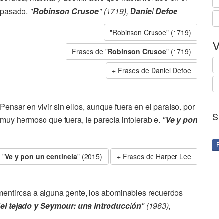
pasado.
"
Robinson Crusoe
" (1719),
Daniel Defoe
"Robinson Crusoe" (1719)
V
Frases de "
Robinson Crusoe
" (1719)
Frases de Daniel Defoe
Pensar en vivir sin ellos, aunque fuera en el paraíso, por
S
muy hermoso que fuera, le parecía intolerable.
"
Ve y pon
 "
Ve y pon un centinela
" (2015)
Frases de Harper Lee
e mentirosa a alguna gente, los abominables recuerdos
del tejado y Seymour: una introducción
" (1963),