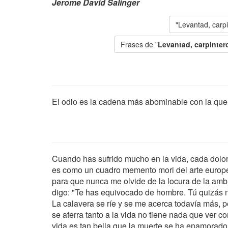
Jerome David Salinger
"Levantad, carpi
Frases de "
Levantad, carpinter
El odio es la cadena más abominable con la que 
Cuando has sufrido mucho en la vida, cada dolor 
es como un cuadro memento mori del arte europe
para que nunca me olvide de la locura de la ambi
digo: "Te has equivocado de hombre. Tú quizás no
La calavera se ríe y se me acerca todavía más, 
se aferra tanto a la vida no tiene nada que ver c
vida es tan bella que la muerte se ha enamorado 