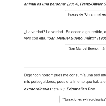
animal es una persona
" (2014),
Franz-Olivier 
Frases de "
Un animal e
¿La verdad? La verdad...Es acaso algo terrible, al
vivir con ella.
"
San Manuel Bueno, mártir
" (193
"San Manuel Bueno, márt
Digo "con horror" pues me consumía una sed into
mis perseguidores, pues el alimento que había e
extraordinarias
" (1856),
Edgar allan Poe
"Narraciones extraordinarias