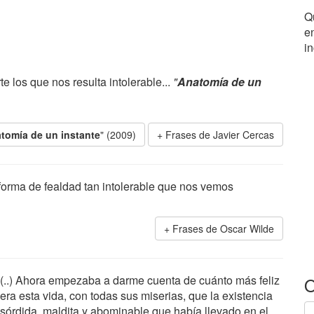
Q
en
i
e los que nos resulta intolerable...
"
Anatomía de un
tomía de un instante
" (2009)
Frases de Javier Cercas
 forma de fealdad tan intolerable que nos vemos
Frases de Oscar Wilde
(..) Ahora empezaba a darme cuenta de cuánto más feliz
O
era esta vida, con todas sus miserias, que la existencia
sórdida, maldita y abominable que había llevado en el