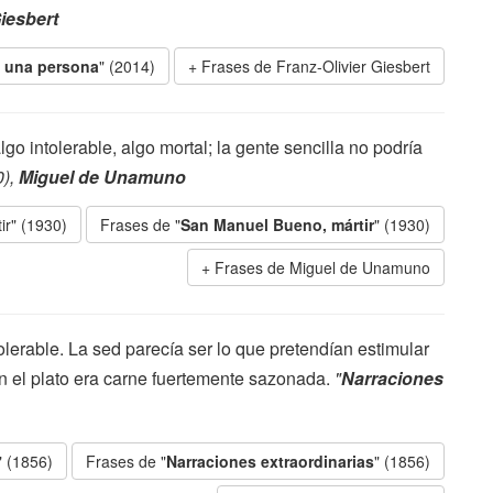
Giesbert
s una persona
" (2014)
Frases de Franz-Olivier Giesbert
go intolerable, algo mortal; la gente sencilla no podría
0),
Miguel de Unamuno
ir" (1930)
Frases de "
San Manuel Bueno, mártir
" (1930)
Frases de Miguel de Unamuno
lerable. La sed parecía ser lo que pretendían estimular
n el plato era carne fuertemente sazonada.
"
Narraciones
" (1856)
Frases de "
Narraciones extraordinarias
" (1856)