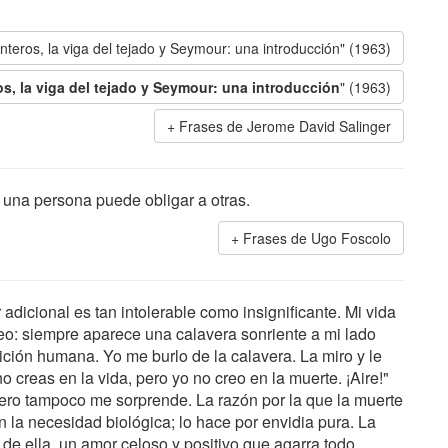
nteros, la viga del tejado y Seymour: una introducción" (1963)
os, la viga del tejado y Seymour: una introducción
" (1963)
Frases de Jerome David Salinger
una persona puede obligar a otras.
Frases de Ugo Foscolo
adicional es tan intolerable como insignificante. Mi vida
o: siempre aparece una calavera sonriente a mi lado
ción humana. Yo me burlo de la calavera. La miro y le
 creas en la vida, pero yo no creo en la muerte. ¡Aire!"
pero tampoco me sorprende. La razón por la que la muerte
on la necesidad biológica; lo hace por envidia pura. La
de ella, un amor celoso y positivo que agarra todo