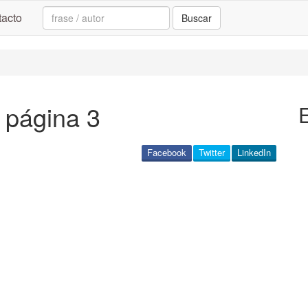
Search:
acto
Buscar
- página 3
E
Facebook
Twitter
LinkedIn