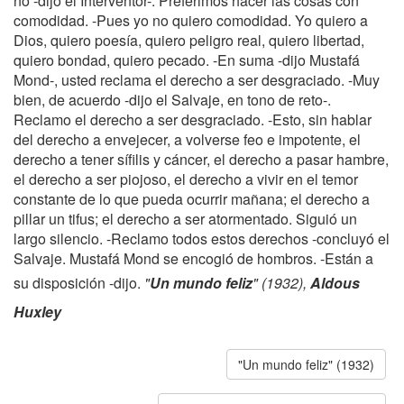
no -dijo el Interventor-. Preferimos hacer las cosas con
comodidad. -Pues yo no quiero comodidad. Yo quiero a
Dios, quiero poesía, quiero peligro real, quiero libertad,
quiero bondad, quiero pecado. -En suma -dijo Mustafá
Mond-, usted reclama el derecho a ser desgraciado. -Muy
bien, de acuerdo -dijo el Salvaje, en tono de reto-.
Reclamo el derecho a ser desgraciado. -Esto, sin hablar
del derecho a envejecer, a volverse feo e impotente, el
derecho a tener sífilis y cáncer, el derecho a pasar hambre,
el derecho a ser piojoso, el derecho a vivir en el temor
constante de lo que pueda ocurrir mañana; el derecho a
pillar un tifus; el derecho a ser atormentado. Siguió un
largo silencio. -Reclamo todos estos derechos -concluyó el
Salvaje. Mustafá Mond se encogió de hombros. -Están a
su disposición -dijo.
"
Un mundo feliz
" (1932),
Aldous
Huxley
"Un mundo feliz" (1932)