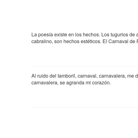
La poesía existe en los hechos. Los tugurios de a
cabralino, son hechos estéticos. El Carnaval de R
Al ruido del tamboril, carnaval, carnavalera, me d
carnavalera, se agranda mi corazón.