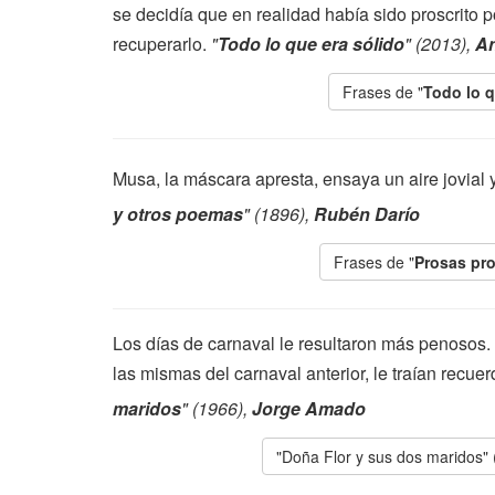
se decidía que en realidad había sido proscrito po
recuperarlo.
"
Todo lo que era sólido
" (2013),
An
Frases de "
Todo lo q
Musa, la máscara apresta, ensaya un aire jovial y
y otros poemas
" (1896),
Rubén Darío
Frases de "
Prosas pr
Los días de carnaval le resultaron más penosos.
las mismas del carnaval anterior, le traían recue
maridos
" (1966),
Jorge Amado
"Doña Flor y sus dos maridos"