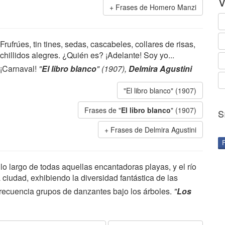
V
Frases de Homero Manzi
Frufrúes, tin tines, sedas, cascabeles, collares de risas,
chillidos alegres. ¿Quién es? ¡Adelante! Soy yo...
¡Carnaval!
"
El libro blanco
" (1907),
Delmira Agustini
"El libro blanco" (1907)
Frases de "
El libro blanco
" (1907)
S
Frases de Delmira Agustini
o largo de todas aquellas encantadoras playas, y el río
 ciudad, exhibiendo la diversidad fantástica de las
frecuencia grupos de danzantes bajo los árboles.
"
Los