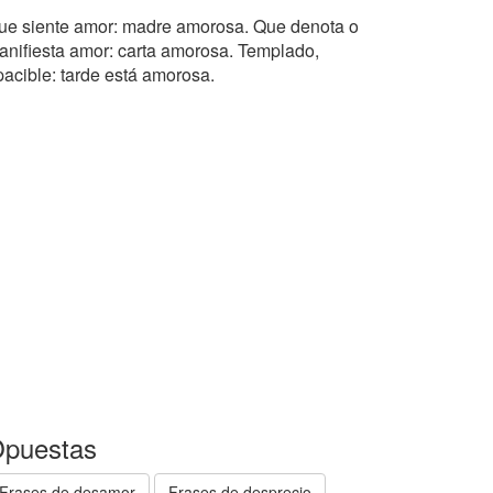
ue siente amor: madre amorosa. Que denota o
anifiesta amor: carta amorosa. Templado,
pacible: tarde está amorosa.
puestas
Frases de desamor
Frases de desprecio