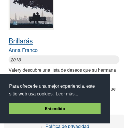
Brillarás
Anna Franco
2018
Valery descubre una lista de deseos que su hermana
no pudo cumplir antes de morir y decide hacer sus
sueños realidad... Cada frase explora con
Para ofrecerle una mejor experiencia, este
sensibilidad, sencillez y frescura cada pendiente que
sitio web usa cookies.
Leer más...
cumple
Entendido
Ayuda
Aviso legal
Política de cookies
Política de privacidad