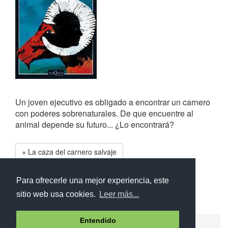
Un joven ejecutivo es obligado a encontrar un carnero
con poderes sobrenaturales. De que encuentre al
animal depende su futuro... ¿Lo encontrará?
La caza del carnero salvaje
Frases de
La caza del carnero salvaje
Para ofrecerle una mejor experiencia, este
sitio web usa cookies.
Leer más...
Entendido
Ayuda
Aviso legal
Política de cookies