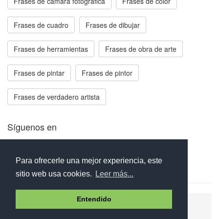
Frases de cámara fotográfica
Frases de color
Frases de cuadro
Frases de dibujar
Frases de herramientas
Frases de obra de arte
Frases de pintar
Frases de pintor
Frases de verdadero artista
Síguenos en
Facebook
Twitter
Instagram
Para ofrecerle una mejor experiencia, este
sitio web usa cookies.
Leer más...
Entendido
Ayuda
Aviso legal
Política de cookies
Política de privacidad