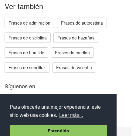
Ver también
Frases de admiración
Frases de autoestima
Frases de disciplina
Frases de hazañas
Frases de humilde
Frases de medida
Frases de sencillez
Frases de valentía
Síguenos en
Facebook
Twitter
Instagram
Para ofrecerle una mejor experiencia, este
sitio web usa cookies.
Leer más...
Entendido
Ayuda
Aviso legal
Política de cookies