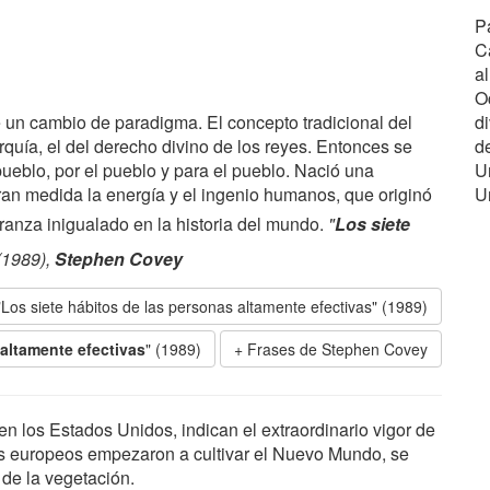
P
C
al
O
e un cambio de paradigma. El concepto tradicional del
d
rquía, el del derecho divino de los reyes. Entonces se
d
ueblo, por el pueblo y para el pueblo. Nació una
U
ran medida la energía y el ingenio humanos, que originó
U
peranza inigualado en la historia del mundo.
"
Los siete
 (1989),
Stephen Covey
"Los siete hábitos de las personas altamente efectivas" (1989)
 altamente efectivas
" (1989)
Frases de Stephen Covey
n los Estados Unidos, indican el extraordinario vigor de
ros europeos empezaron a cultivar el Nuevo Mundo, se
de la vegetación.