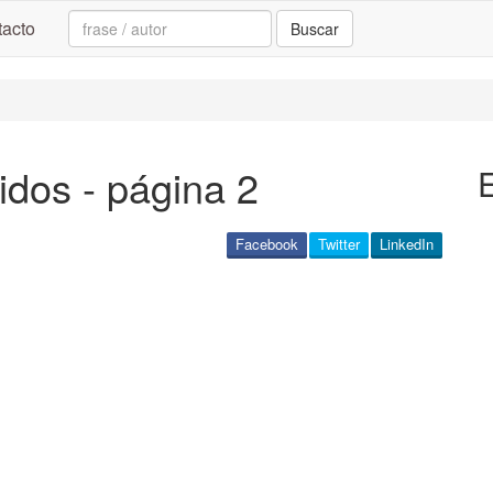
Search:
acto
Buscar
idos - página 2
Facebook
Twitter
LinkedIn