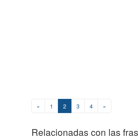
«
1
2
3
4
»
Relacionadas con las fra