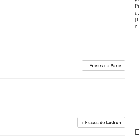
P
a
(
hi
+ Frases de
Parte
+ Frases de
Ladrón
E