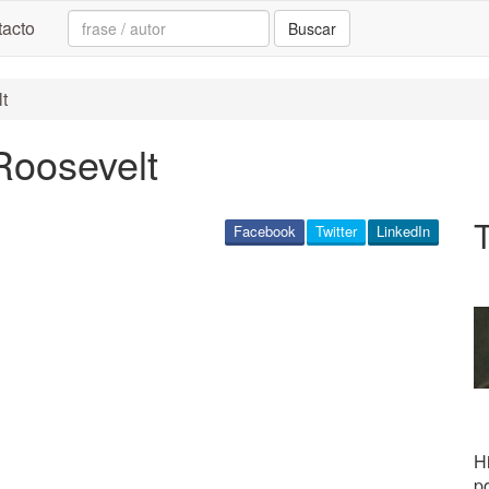
Search:
acto
Buscar
t
Roosevelt
Facebook
Twitter
LinkedIn
Hi
p