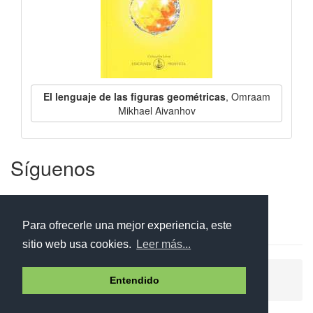
El lenguaje de las figuras geométricas
, Omraam
Mikhael Aivanhov
Síguenos
Facebook
Twitter
Instagram
Para ofrecerle una mejor experiencia, este
sitio web usa cookies.
Leer más...
Ayuda
Aviso legal
Política de cookies
Entendido
Política de privacidad