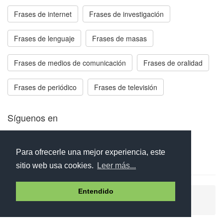
Frases de internet
Frases de investigación
Frases de lenguaje
Frases de masas
Frases de medios de comunicación
Frases de oralidad
Frases de periódico
Frases de televisión
Síguenos en
Facebook
Twitter
Instagram
Para ofrecerle una mejor experiencia, este
sitio web usa cookies.
Leer más...
Entendido
Ayuda
Aviso legal
Política de cookies
Política de privacidad