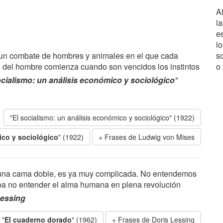
Al
l
es
l
es un combate de hombres y animales en el que cada
s
ial del hombre comienza cuando son vencidos los instintos
o
ocialismo: un análisis económico y sociológico
"
"El socialismo: un análisis económico y sociológico" (1922)
ico y sociológico
" (1922)
Frases de Ludwig von Mises
n una cama doble, es ya muy complicada. No entendemos
upa no entender el alma humana en plena revolución
Lessing
 "
El cuaderno dorado
" (1962)
Frases de Doris Lessing