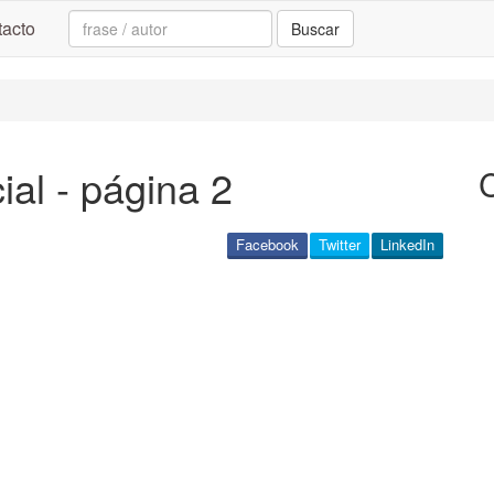
Search:
acto
Buscar
al - página 2
Facebook
Twitter
LinkedIn