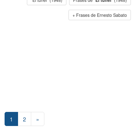
"El túnel" (1948)
Frases de "
El túnel
" (1948)
Frases de Ernesto Sabato
1
2
»