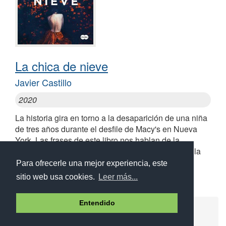
La chica de nieve
Javier Castillo
2020
La historia gira en torno a la desaparición de una niña
de tres años durante el desfile de Macy's en Nueva
York. Las frases de este libro nos hablan de la
importancia de la familia en momentos dolorosos, la
esperanza y la búsqueda de justicia
Para ofrecerle una mejor experiencia, este
sitio web usa cookies.
Leer más...
Entendido
Ayuda
Aviso legal
Política de cookies
Política de privacidad