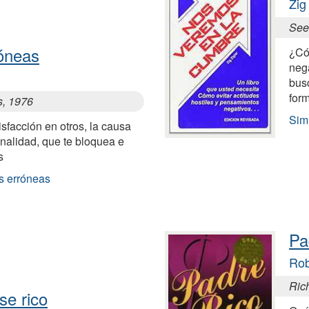
Zig
See 
óneas
¿Có
neg
busc
form
s, 1976
Sim
isfacción en otros, la causa
sonalidad, que te bloquea e
s
s erróneas
Pa
Rob
Ric
se rico