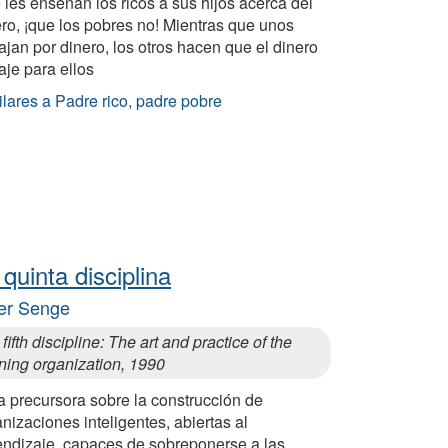
les enseñan los ricos a sus hijos acerca del
ro, ¡que los pobres no! Mientras que unos
ajan por dinero, los otros hacen que el dinero
aje para ellos
lares a Padre rico, padre pobre
 quinta disciplina
er Senge
fifth discipline: The art and practice of the
ning organization, 1990
a precursora sobre la construcción de
nizaciones inteligentes, abiertas al
endizaje, capaces de sobreponerse a las