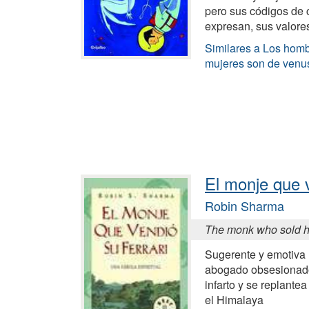
pero sus códigos de 
expresan, sus valores
Similares a Los homb
mujeres son de venu
El monje que v
Robin Sharma
The monk who sold hi
Sugerente y emotiva h
abogado obsesionado 
infarto y se replantea
el Himalaya