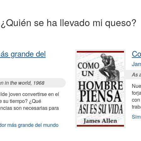
 a ¿Quién se ha llevado mi queso?
ás grande del
Co
Jam
As 
n in the world, 1968
Nue
for
e joven convertirse en el
con 
e su tiempo? ¿Qué
trab
encias son necesarias para
Sim
edor más grande del mundo