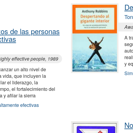
De
Ton
Awa
tos de las personas
ctivas
A tr
segu
aut
real
ighly effective people, 1989
y eq
canzar un alto nivel de
Simi
a vida, que incluyen la
lar el liderazgo, la
empo, el fortalecimiento del
 y afilar la sierra
altamente efectivas
No