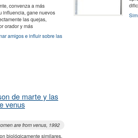
difi
nte, convenza a más
 influencia, gane nuevos
Simi
ectamente las quejas,
or orador y más
ar amigos e influir sobre las
on de marte y las
e venus
women are from venus, 1992
n biológicamente similares,