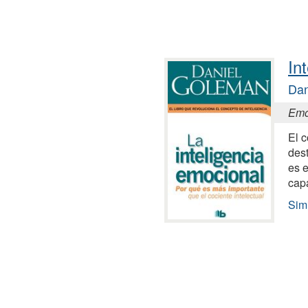
In
Dan
Emot
El c
dest
es 
cap
Simi