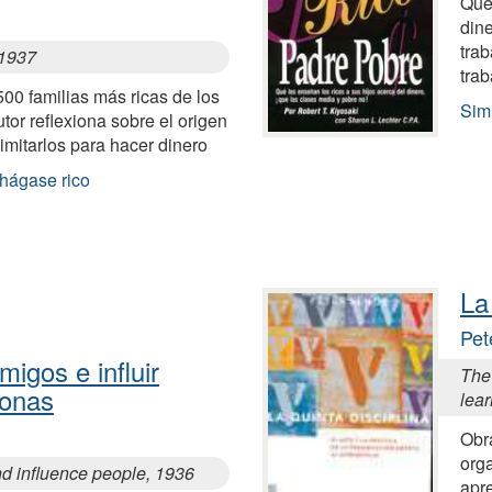
Qué 
dine
trab
 1937
trab
 500 familias más ricas de los
Simi
tor reflexiona sobre el origen
imitarlos para hacer dinero
 hágase rico
La
Pet
igos e influir
The 
sonas
lear
Obr
orga
nd influence people, 1936
apr