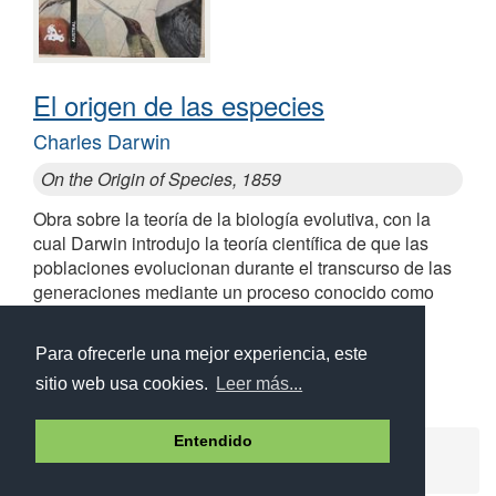
El origen de las especies
Charles Darwin
On the Origin of Species, 1859
Obra sobre la teoría de la biología evolutiva, con la
cual Darwin introdujo la teoría científica de que las
poblaciones evolucionan durante el transcurso de las
generaciones mediante un proceso conocido como
selección natural
Similares a El origen de las especies
Para ofrecerle una mejor experiencia, este
sitio web usa cookies.
Leer más...
Entendido
Ayuda
Aviso legal
Política de cookies
Política de privacidad