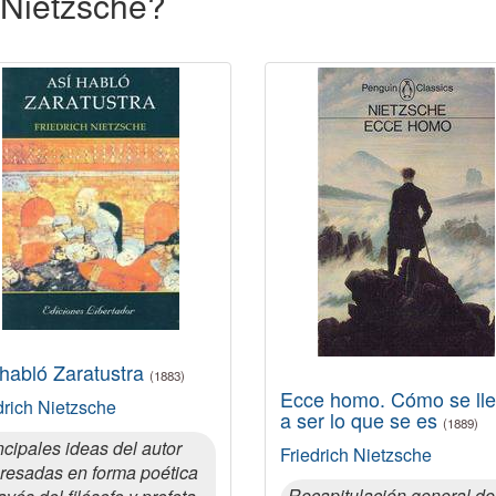
h Nietzsche?
 habló Zaratustra
(1883)
Ecce homo. Cómo se ll
drich Nietzsche
a ser lo que se es
(1889)
ncipales ideas del autor
Friedrich Nietzsche
resadas en forma poética
Recapitulación general de