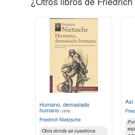
¿Otros libros de Friedric
Así
Humano, demasiado
humano
Frie
(1878)
Friedrich Nietzsche
Pri
exp
Obra donde se cuestiona