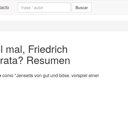
Search:
acto
Buscar
l mal, Friedrich
 trata? Resumen
e
como "Jenseits von gut und böse. vorspiel einer