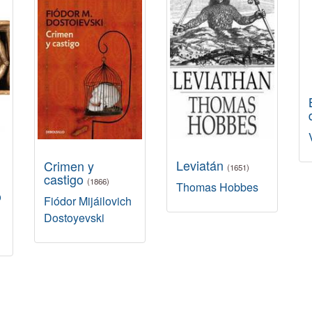
Leviatán
Crimen y
(1651)
castigo
(1866)
Thomas Hobbes
o
Fiódor Mijáilovich
Dostoyevski